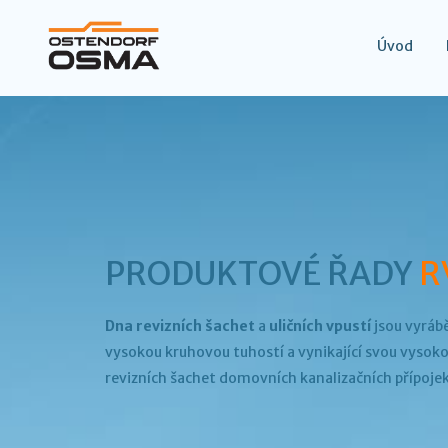
Úvod
PRODUKTOVÉ ŘADY
R
Dna revizních šachet
a
uličních vpustí
jsou vyráb
vysokou kruhovou tuhostí a vynikající svou vysoko
revizních šachet domovních kanalizačních přípojek