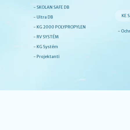
- SKOLAN SAFE DB
KE 
- Ultra DB
- KG 2000 POLYPROPYLEN
- Och
- RV SYSTÉM
- KG Systém
- Projektanti