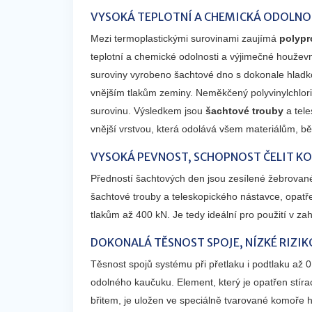
VYSOKÁ TEPLOTNÍ A CHEMICKÁ ODOLNOS
Mezi termoplastickými surovinami zaujímá
polypr
teplotní a chemické odolnosti a výjimečné houževn
suroviny vyrobeno šachtové dno s dokonale hladko
vnějším tlakům zeminy. Neměkčený polyvinylchlor
surovinu. Výsledkem jsou
šachtové trouby
a tele
vnější vrstvou, která odolává všem materiálům, 
VYSOKÁ PEVNOST, SCHOPNOST ČELIT 
Předností šachtových den jsou zesílené žebrované
šachtové trouby a teleskopického nástavce, opatř
tlakům až 400 kN. Je tedy ideální pro použití v zahr
DOKONALÁ TĚSNOST SPOJE, NÍZKÉ RIZIK
Těsnost spojů systému při přetlaku i podtlaku až 0,
odolného kaučuku. Element, který je opatřen stí
břitem, je uložen ve speciálně tvarované komoře hr