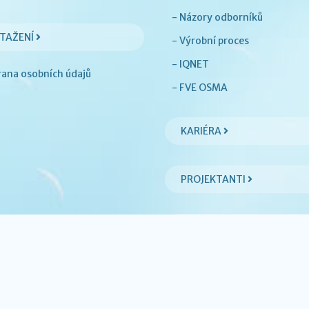
- Názory odborníků
STAŽENÍ
- Výrobní proces
- IQNET
rana osobních údajů
- FVE OSMA
KARIÉRA
PROJEKTANTI
O SPOLEČNOSTI
- Organizační struktura
- Podniková politika