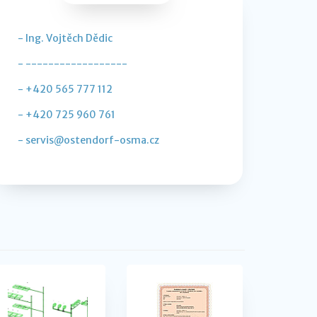
- Ing. Vojtěch Dědic
- ------------------
- +420 565 777 112
- +420 725 960 761
- servis@ostendorf-osma.cz