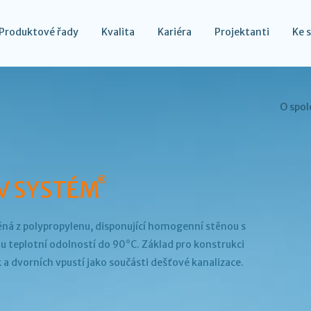
Produktové řady
Kvalita
Kariéra
Projektanti
Ke 
O spol
®
V SYSTÉM
ěná z polypropylenu, disponující homogenní stěnou s
u teplotní odolností do 90°C. Základ pro konstrukci
 a dvorních vpustí jako součásti dešťové kanalizace.