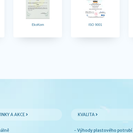
EkoKom
ISO 9001
INKY A AKCE
KVALITA
uálně
- Výhody plastového potrubí