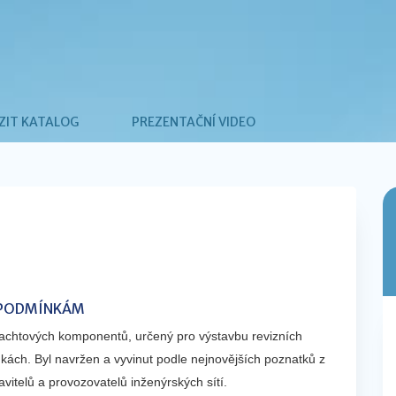
ZIT KATALOG
PREZENTAČNÍ VIDEO
 PODMÍNKÁM
achtových komponentů, určený pro výstavbu revizních
kách. Byl navržen a vyvinut podle nejnovějších poznatků z
itelů a provozovatelů inženýrských sítí.