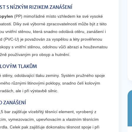
T S NÍZKÝM RIZIKEM ZANÁŠENÍ
opylen
(PP) mimořádné místo vzhledem ke své vysoké
atosti. Díky své výborné zpracovatelnosti může být z této
u vnitřní stěnou, která snadno odolává otěru, zanášení i
id (PVC-U) je považován za vyspělou a léty prověřenou
skopy s vnitřní stěnou, odolnou vůči abrazi a houževnatou
běžně používaným pro obsyp a hutnění.
KOLOVÝM TLAKŮM
 stěny, odolávající tlaku zeminy. Systém pružného spoje
eného různými litinovými poklopy, snadno čelí kolovým
adách, ale i při výstavbě silnic.
O ZANÁŠENÍ
5 bar zajišťuje vícebřitý těsnící element, vyrobený z
racím, vymezovacím, upevňovacím a vlastním těsnícím
dla. Celek pak zajišťuje dokonalou těsnost spoje i při