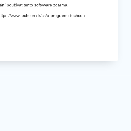
rání používat tento softvware zdarma.
https://www.techcon.sk/cs/o-programu-techcon