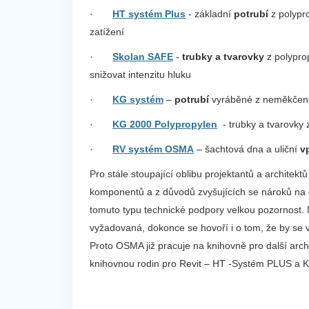
·
HT systém Plus
- základní
potrubí
z polypr
zatížení
·
Skolan SAFE
-
trubky a tvarovky
z polypro
snižovat intenzitu hluku
·
KG systém
–
potrubí
vyráběné z neměkče
·
KG 2000 Polypropylen
- trubky a tvarovky 
·
RV systém OSMA
– šachtová dna a uliční
v
Pro stále stoupající oblibu projektantů a architekt
komponentů a z důvodů zvyšujících se nároků na 
tomuto typu technické podpory velkou pozornost. N
vyžadovaná, dokonce se hovoří i o tom, že by se v
Proto OSMA již pracuje na knihovně pro další arch
knihovnou rodin pro Revit – HT -Systém PLUS a 