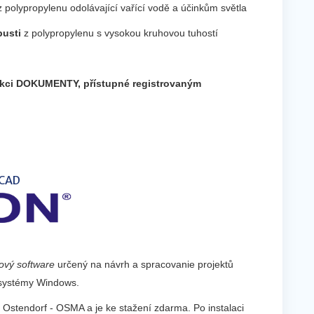
z polypropylenu odolávající vařící vodě a účinkům světla
pusti
z polypropylenu s vysokou kruhovou tuhostí
ekci DOKUMENTY, přístupné registrovaným
CAD
ový software
určený na návrh a spracovanie projektů
 systémy Windows.
Ostendorf - OSMA a je ke stažení zdarma. Po instalaci