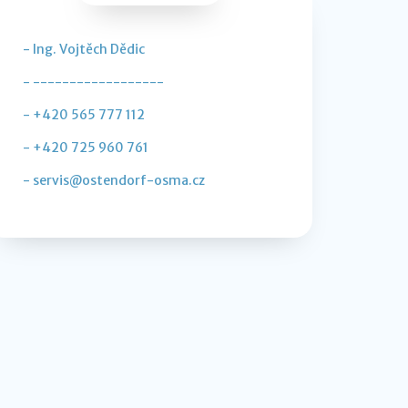
- Ing. Vojtěch Dědic
- ------------------
- +420 565 777 112
- +420 725 960 761
- servis@ostendorf-osma.cz