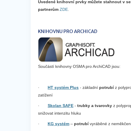
Uvedené knihovní prvky můžete stahnout v s
partnerům
ZDE
.
KNIHOVNU PRO ARCHICAD
Součástí knihovny OSMA pro ArchiCAD jsou:
·
HT systém Plus
- základní
potrubí
z polypr
zatížení
·
Skolan SAFE
-
trubky a tvarovky
z polypro
snižovat intenzitu hluku
·
KG systém
–
potrubí
vyráběné z neměkče