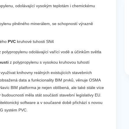
opylenu, odolávající vysokým teplotám i chemickému
pylenu plněného minerálem, se schopností výrazně
ného
PVC
kruhové tuhosti SN4
z polypropylenu odolávající vařící vodě a účinkům světla
pusti
z polypropylenu s vysokou kruhovou tuhostí
ů využívat knihovny reálných existujících stavebních
obsažená data a funkcionality BIM prvků, věnuje OSMA
avíc BIM platforma je nejen oblíbená, ale také stále více
 budoucnosti měla stát součástí stavební legislativy EU.
itektonický software a v současné době přichází s novou
KG systém PVC.