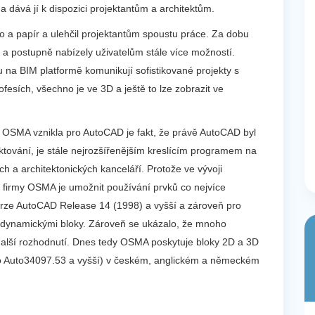
dává jí k dispozici projektantům a architektům.
no a papír a ulehčil projektantům spoustu práce. Za dobu
 a postupně nabízely uživatelům stále více možností.
 na BIM platformě komunikují sofistikované projekty s
sích, všechno je ve 3D a ještě to lze zobrazit ve
 OSMA vznikla pro AutoCAD je fakt, že právě AutoCAD byl
ktování, je stále nejrozšířenějším kreslícím programem na
 a architektonických kanceláří. Protože ve vývoji
irmy OSMA je umožnit používání prvků co nejvíce
verze AutoCAD Release 14 (1998) a vyšší a zároveň pro
s dynamickými bloky. Zároveň se ukázalo, že mnoho
 další rozhodnutí. Dnes tedy OSMA poskytuje bloky 2D a 3D
ro Auto34097.53 a vyšší) v českém, anglickém a německém