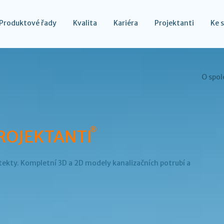
Produktové řady
Kvalita
Kariéra
Projektanti
Ke 
O spol
®
ROJEKTANTI
tekty. Kompletní 3D a 2D modely kanalizačních potrubí a