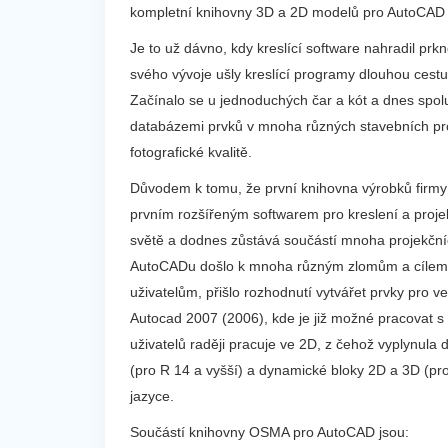
kompletní knihovny 3D a 2D modelů pro AutoCAD a 
Je to už dávno, kdy kreslící software nahradil prk
svého vývoje ušly kreslící programy dlouhou cestu
Začínalo se u jednoduchých čar a kót a dnes spolu
databázemi prvků v mnoha různých stavebních profe
fotografické kvalitě.
Důvodem k tomu, že první knihovna výrobků firmy
prvním rozšířeným softwarem pro kreslení a proje
světě a dodnes zůstává součástí mnoha projekčních
AutoCADu došlo k mnoha různým zlomům a cílem f
uživatelům, přišlo rozhodnutí vytvářet prvky pro 
Autocad 2007 (2006), kde je již možné pracovat 
uživatelů raději pracuje ve 2D, z čehož vyplynula
(pro R 14 a vyšší) a dynamické bloky 2D a 3D (p
jazyce.
Součástí knihovny OSMA pro AutoCAD jsou: