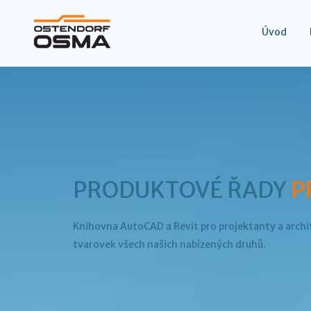
Úvod
PRODUKTOVÉ ŘADY
P
Knihovna AutoCAD a Revit pro projektanty a archi
tvarovek všech našich nabízených druhů.