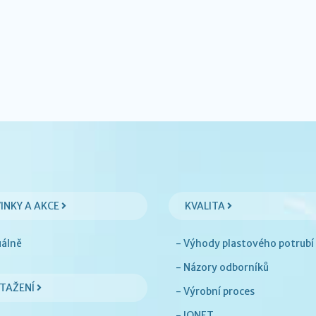
INKY A AKCE
KVALITA
uálně
- Výhody plastového potrubí
- Názory odborníků
STAŽENÍ
- Výrobní proces
- IQNET