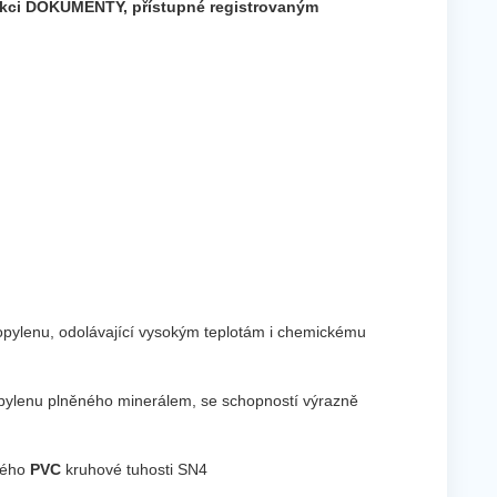
ekci DOKUMENTY, přístupné registrovaným
opylenu, odolávající vysokým teplotám i chemickému
pylenu plněného minerálem, se schopností výrazně
ného
PVC
kruhové tuhosti SN4