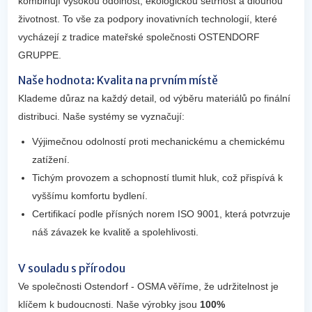
kombinují vysokou odolnost, ekologickou šetrnost a dlouhou
životnost. To vše za podpory inovativních technologií, které
vycházejí z tradice mateřské společnosti OSTENDORF
GRUPPE.
Naše hodnota: Kvalita na prvním místě
Klademe důraz na každý detail, od výběru materiálů po finální
distribuci. Naše systémy se vyznačují:
Výjimečnou odolností proti mechanickému a chemickému
zatížení.
Tichým provozem a schopností tlumit hluk, což přispívá k
vyššímu komfortu bydlení.
Certifikací podle přísných norem ISO 9001, která potvrzuje
náš závazek ke kvalitě a spolehlivosti.
V souladu s přírodou
Ve společnosti Ostendorf - OSMA věříme, že udržitelnost je
klíčem k budoucnosti. Naše výrobky jsou
100%