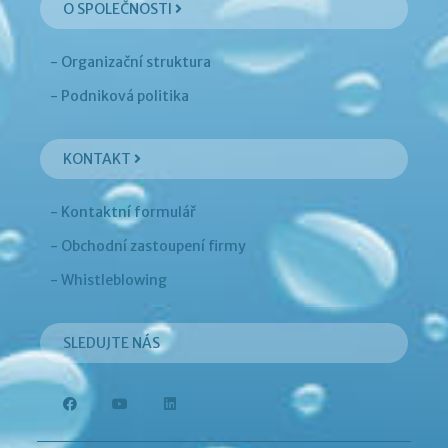
O SPOLEČNOSTI
- Organizační struktura
- Podniková politika
KONTAKT
- Kontaktní formulář
- Obchodní zastoupení firmy
- Whistleblowing
SLEDUJTE NÁS