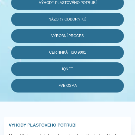
VÝHODY PLASTOVÉHO POTRUBÍ
NÁZORY ODBORNÍKŮ
VÝROBNÍ PROCES
CERTIFIKÁT ISO 9001
IQNET
FVE OSMA
VÝHODY PLASTOVÉHO POTRUBÍ