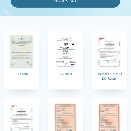
PROJEKTANTI
EkoKom
ISO 9001
Osvědčení SZSO
- KG Systém