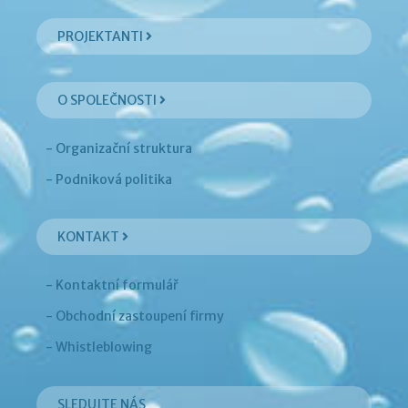
PROJEKTANTI
O SPOLEČNOSTI
- Organizační struktura
- Podniková politika
KONTAKT
- Kontaktní formulář
- Obchodní zastoupení firmy
- Whistleblowing
SLEDUJTE NÁS