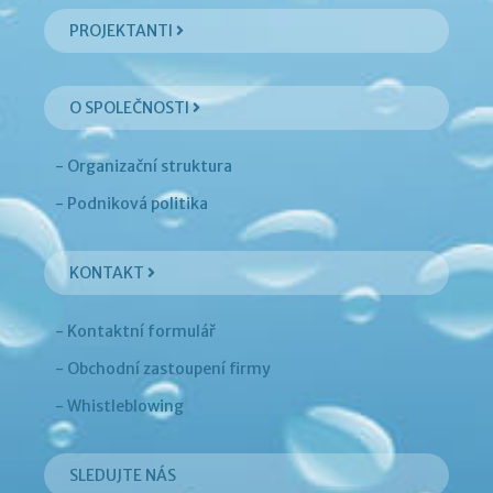
PROJEKTANTI
O SPOLEČNOSTI
- Organizační struktura
- Podniková politika
KONTAKT
- Kontaktní formulář
- Obchodní zastoupení firmy
- Whistleblowing
SLEDUJTE NÁS