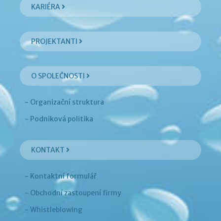
KARIÉRA
PROJEKTANTI
O SPOLEČNOSTI
- Organizační struktura
- Podniková politika
KONTAKT
- Kontaktní formulář
- Obchodní zastoupení firmy
- Whistleblowing